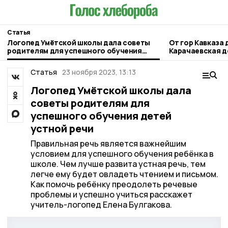
Статья
Логопед Умётской школы дала советы
От гор Кавказа 
родителям для успешного обучения
Карачаевская д
детей устной речи
судьбу в Умёте
Статья
23 ноября 2023, 13:13
Логопед Умётской школы дала
советы родителям для
успешного обучения детей
устной речи
Правильная речь является важнейшим
условием для успешного обучения ребёнка в
школе. Чем лучше развита устная речь, тем
легче ему будет овладеть чтением и письмом.
Как помочь ребёнку преодолеть речевые
проблемы и успешно учиться расскажет
учитель-логопед Елена Булгакова.