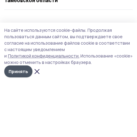
Тамбовской области
Статья
12 июля , 16:16
На сайте используются cookie-файлы.
Продолжая
Супруги из умётского села в числе лучших
пользоваться данным сайтом, вы подтверждаете свое
семей Тамбовщины
согласие на использование файлов cookie в соответствии
с настоящим уведомлением
В День семьи, любви и верности, 8 июля, в стенах
и
Политикой конфиденциальности.
Использование «cookie»
Тамбовской духовной семинарии собрались самые
можно отменить в настройках браузера.
крепкие семьи региона. Здесь состоялась
торжественная церемония награждения победителей
Принять
регионального этапа Всероссийского конкурса «Семья
года».