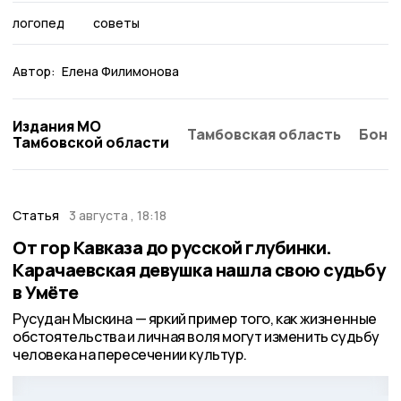
логопед
советы
Автор:
Елена Филимонова
Издания МО
Тамбовская область
Бонд
Тамбовской области
Статья
3 августа , 18:18
От гор Кавказа до русской глубинки.
Карачаевская девушка нашла свою судьбу
в Умёте
Русудан Мыскина — яркий пример того, как жизненные
обстоятельства и личная воля могут изменить судьбу
человека на пересечении культур.