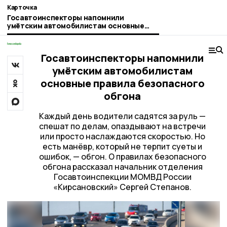
Карточка
Госавтоинспекторы напомнили
умётским автомобилистам основные
правила безопасного обгона
Госавтоинспекторы напомнили
умётским автомобилистам
основные правила безопасного
обгона
Каждый день водители садятся за руль —
спешат по делам, опаздывают на встречи
или просто наслаждаются скоростью. Но
есть манёвр, который не терпит суеты и
ошибок, — обгон. О правилах безопасного
обгона рассказал начальник отделения
Госавтоинспекции МОМВД России
«Кирсановский» Сергей Степанов.