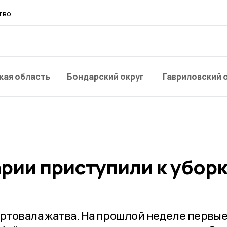
тво
кая область
Бондарский округ
Гавриловский 
рии приступили к убор
артовала жатва. На прошлой неделе первы