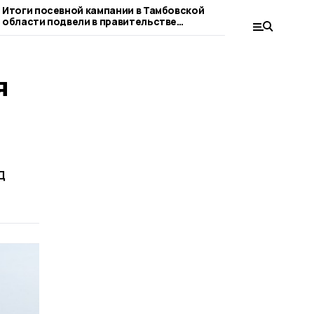
Итоги посевной кампании в Тамбовской
На «Дне Тамбовс
области подвели в правительстве
фермер отмечен 
региона
Правительства р
показатели
я
д