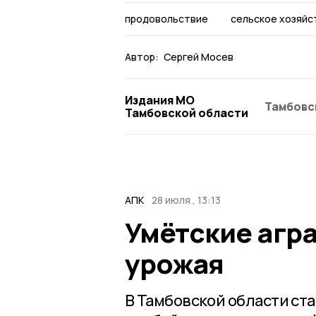
продовольствие
сельское хозяйс
Автор:
Сергей Мосев
Издания МО
Тамбовс
Тамбовской области
АПК
28 июля , 13:13
Умётские агра
урожая
В Тамбовской области ст