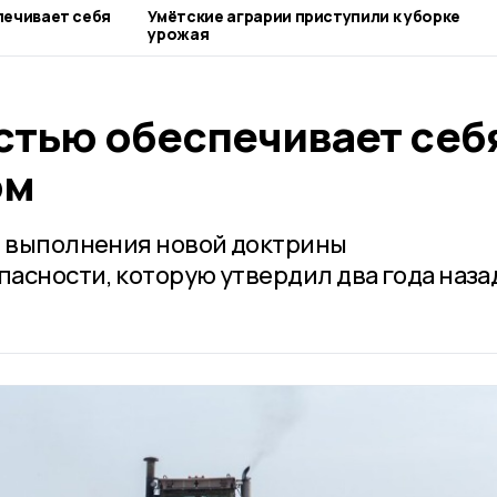
ечивает себя
Умётские аграрии приступили к уборке
урожая
стью обеспечивает себ
ом
ь выполнения новой доктрины
асности, которую утвердил два года наза