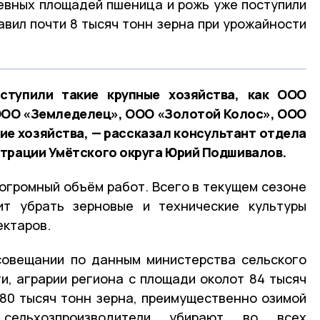
евных площадей пшеница и рожь уже поступили
авил почти 8 тысяч тонн зерна при урожайности
ступили такие крупные хозяйства, как ООО
ООО «Земледелец», ООО «Золотой Колос», ООО
е хозяйства, — рассказал консультант отдела
трации Умётского округа Юрий Подшивалов.
 огромный объём работ. Всего в текущем сезоне
ит убрать зерновые и технические культуры
ектаров.
совещании по данным министерства сельского
и, аграрии региона с площади околот 84 тысяч
80 тысяч тонн зерна, преимущественно озимой
сельхозпроизводители убирают во всех