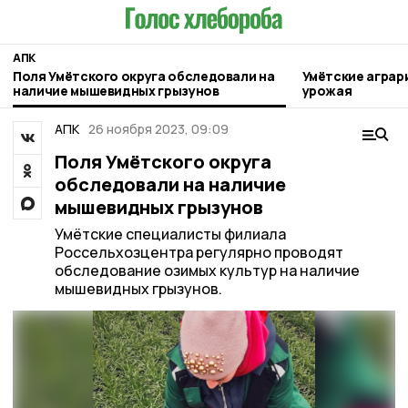
АПК
Поля Умётского округа обследовали на
Умётские аграр
наличие мышевидных грызунов
урожая
АПК
26 ноября 2023, 09:09
Поля Умётского округа
обследовали на наличие
мышевидных грызунов
Умётские специалисты филиала
Россельхозцентра регулярно проводят
обследование озимых культур на наличие
мышевидных грызунов.