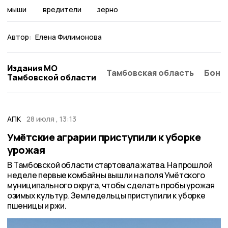
мыши
вредители
зерно
Автор:
Елена Филимонова
Издания МО
Тамбовская область
Бонд
Тамбовской области
АПК
28 июля , 13:13
Умётские аграрии приступили к уборке
урожая
В Тамбовской области стартовала жатва. На прошлой
неделе первые комбайны вышли на поля Умётского
муниципального округа, чтобы сделать пробы урожая
озимых культур. Земледельцы приступили к уборке
пшеницы и ржи.