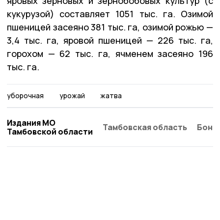
яровых зерновых и зернобобовых культур (с
кукурузой) составляет 1051 тыс. га. Озимой
пшеницей засеяно 381 тыс. га, озимой рожью —
3,4 тыс. га, яровой пшеницей — 226 тыс. га,
горохом — 62 тыс. га, ячменем засеяно 196
тыс. га.
уборочная
урожай
жатва
Издания МО
Тамбовская область
Бонд
Тамбовской области