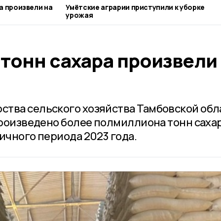
а произвели на
Умётские аграрии приступили к уборке
урожая
тонн сахара произвели
тва сельского хозяйства Тамбовской обл
произведено более полмиллиона тонн сахар
ичного периода 2023 года.