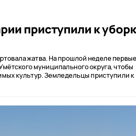
рии приступили к убор
артовала жатва. На прошлой неделе первы
Умётского муниципального округа, чтобы
имых культур. Земледельцы приступили к