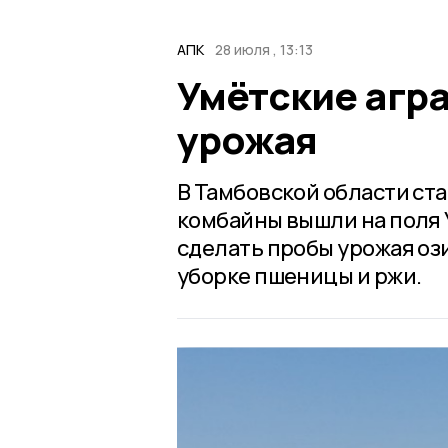
АПК
28 июля , 13:13
Умётские агра
урожая
В Тамбовской области ст
комбайны вышли на поля 
сделать пробы урожая оз
уборке пшеницы и ржи.