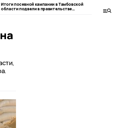
Итоги посевной кампании в Тамбовской
На «Дне Тамбовс
области подвели в правительстве
фермер отмечен 
региона
Правительства р
показатели
 на
асти,
а.