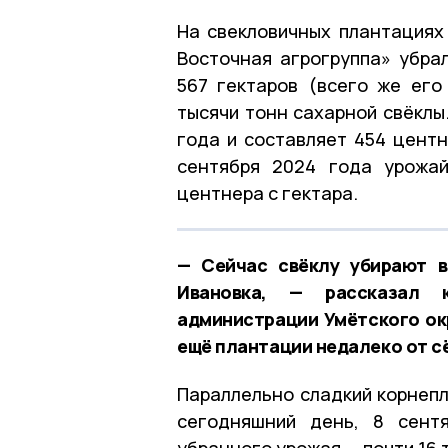
На свекловичных плантациях
Восточная агрогруппа» убрал
567 гектаров (всего же его
тысячи тонн сахарной свёклы
года и составляет 454 центн
сентября 2024 года урожа
центнера с гектара.
— Сейчас свёклу убирают в
Ивановка, — рассказал к
администрации Умётского ок
ещё плантации недалеко от с
Параллельно сладкий корнепл
сегодняшний день, 8 сент
убранного урожая — почти 16 