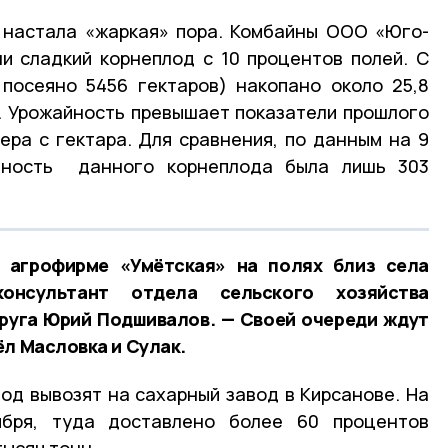
 настала «жаркая» пора. Комбайны ООО «Юго-
и сладкий корнеплод с 10 процентов полей. С
 посеяно 5456 гектаров) накопано около 25,8
. Урожайность превышает показатели прошлого
ера с гектара. Для сравнения, по данным на 9
йность данного корнеплода была лишь 303
 агрофирме «Умётская» на полях близ села
онсультант отдела сельского хозяйства
руга Юрий Подшивалов. — Своей очереди ждут
ёл Масловка и Сулак.
од вывозят на сахарный завод в Кирсанове. На
ября, туда доставлено более 60 процентов
тысяч тонн.