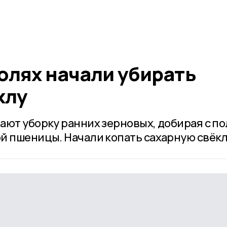
олях начали убирать
клу
ают уборку ранних зерновых, добирая с п
й пшеницы. Начали копать сахарную свёкл