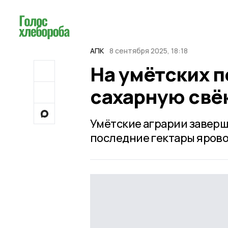
АПК
8 сентября 2025, 18:18
На умётских п
сахарную свё
Умётские аграрии заверш
последние гектары ярово