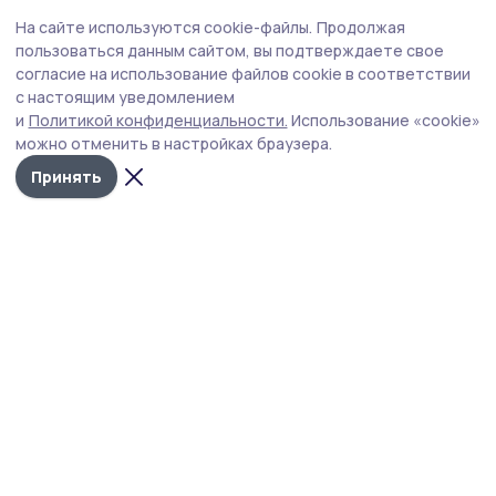
Бизнес
4 февраля , 09:29
На сайте используются cookie-файлы.
Продолжая
Гидронасос Komatsu 705-41-01200 для
пользоваться данным сайтом, вы подтверждаете свое
спецтехники: поставка и применение
согласие на использование файлов cookie в соответствии
с настоящим уведомлением
и
Политикой конфиденциальности.
Использование «cookie»
можно отменить в настройках браузера.
Принять
Фото: предоставлено ООО «Дримтрейд»
Работа гидравлической системы напрямую