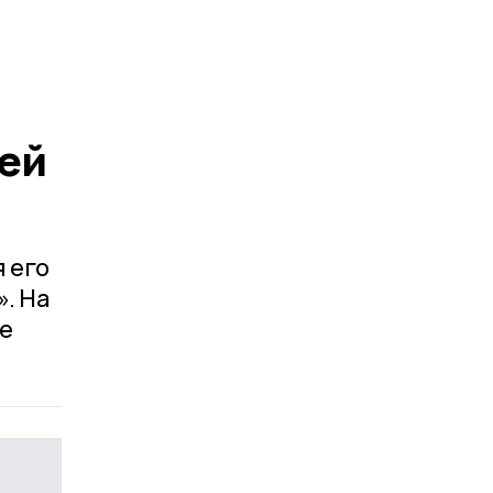
ией
 его
. На
е