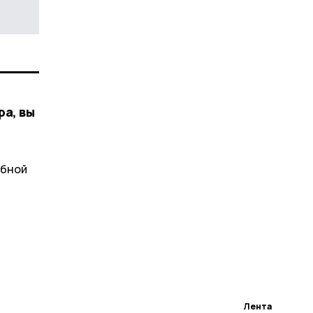
ра, вы
убной
Лента