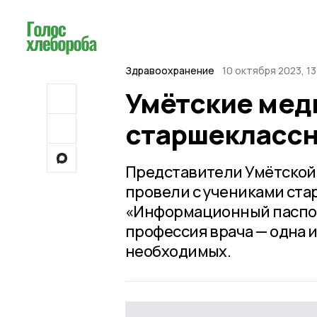
Здравоохранение
10 октября 2023, 13
Умётские мед
старшеклассн
Представители Умётской
провели с учениками ст
«Информационный паспорт
профессия врача — одна 
необходимых.