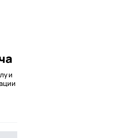
ча
лу и
тации