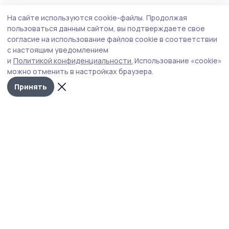
Благоустройство
19 июля , 14:14
На сайте используются cookie-файлы.
Продолжая
Сотрудники администрации, депутаты и
пользоваться данным сайтом, вы подтверждаете свое
единороссы Умёта провели в посёлке
согласие на использование файлов cookie в соответствии
с настоящим уведомлением
субботник
и
Политикой конфиденциальности.
Использование «cookie»
Они привели в порядок прилегающие территории,
можно отменить в настройках браузера.
сделали ещё один важный шаг навстречу чистоте и
Принять
порядку родного края.