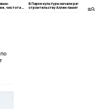
овым:
В Парке культуры начали работы по
С
ке, чистота в
строительству Аллеи памяти
е
зования
с
 по
т