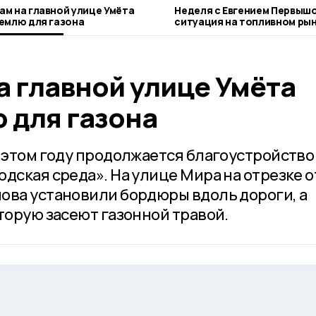
ам на главной улице Умёта
Неделя с Евгением Первыш
землю для газона
ситуация на топливном рын
городе и приоритеты обра
а главной улице Умёта
 для газона
в этом году продолжается благоустройство
дская среда». На улице Мира на отрезке о
ова установили бордюры вдоль дороги, а
торую засеют газонной травой.