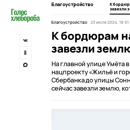
Благоустройство
К бордюр
завезли 
Благоустройство
23 июля 2024, 18:51
К бордюрам н
завезли землю
На главной улице Умёта 
нацпроекту «Жильё и горо
Сбербанка до улицы Сонн
сейчас завезли землю, ко