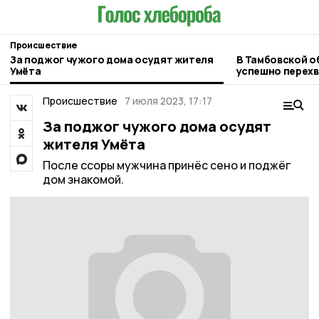
Происшествие
За поджог чужого дома осудят жителя
В Тамбовской о
Умёта
успешно перехв
Происшествие
7 июля 2023, 17:17
За поджог чужого дома осудят
жителя Умёта
После ссоры мужчина принёс сено и поджёг
дом знакомой.