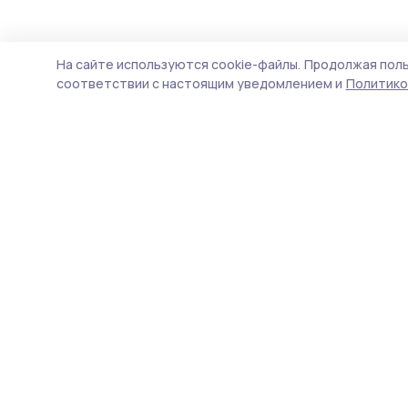
Происшествие
19 июля , 11:11
На сайте используются cookie-файлы.
Продолжая поль
Несколько по
соответствии с настоящим уведомлением и
Политико
БПЛА на Кото
больницы Мо
В больницах Тамбовской 
пострадавших при террори
Котовске. Все они наход
получают необходимую 