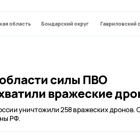
кая область
Бондарский округ
Гавриловский 
 области силы ПВО
хватили вражеские др
 России уничтожили 258 вражеских дронов. 
ны РФ.