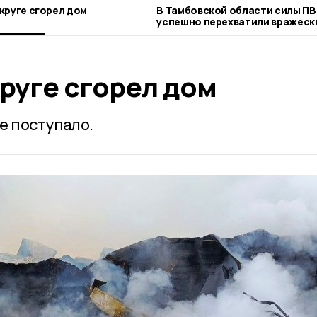
круге сгорел дом
В Тамбовской области силы П
успешно перехватили вражеск
руге сгорел дом
е поступало.