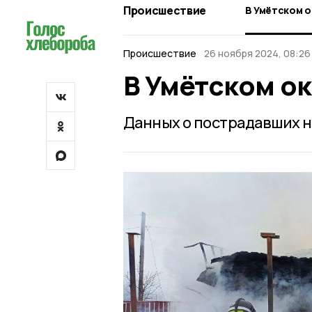
Происшествие
В Умётском о
Происшествие
26 ноября 2024, 08:26
В Умётском ок
Данных о пострадавших н