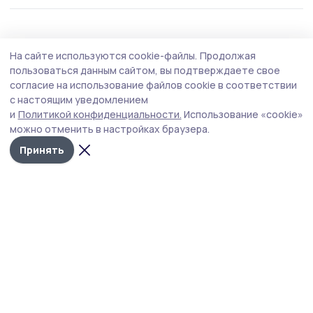
ЖКХ
17 марта , 14:14
На сайте используются cookie-файлы.
Продолжая
Прокуратура предупредила умётцев об
пользоваться данным сайтом, вы подтверждаете свое
изменении срока оплаты за коммунальные
согласие на использование файлов cookie в соответствии
с настоящим уведомлением
услуги
и
Политикой конфиденциальности.
Использование «cookie»
Теперь плата за коммунальные услуги вносится
можно отменить в настройках браузера.
ежемесячно до 15 числа.
Принять