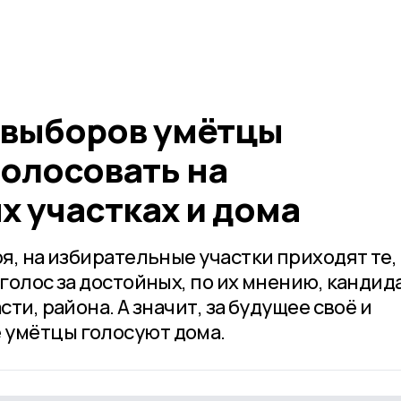
ь выборов умётцы
олосовать на
х участках и дома
ря, на избирательные участки приходят те,
 голос за достойных, по их мнению, кандид
сти, района. А значит, за будущее своё и
 умётцы голосуют дома.