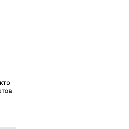
 кто
атов