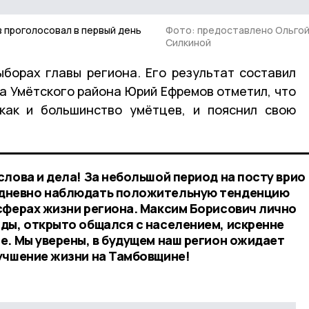
 проголосовал в первый день
Фото: предоставлено Ольго
Силкиной
борах главы региона. Его результат составил
ва Умётского района Юрий Ефремов отметил, что
 как и большинство умётцев, и пояснил свою
лова и дела! За небольшой период на посту врио
едневно наблюдать положительную тенденцию
сферах жизни региона. Максим Борисович лично
ды, открыто общался с населением, искренне
е. Мы уверены, в будущем наш регион ожидает
учшение жизни на Тамбовщине!