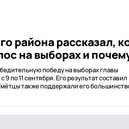
го района рассказал, к
лос на выборах и почем
бедительную победу на выборах главы
 9 по 11 сентября. Его результат составил
. Умётцы также поддержали его большинст