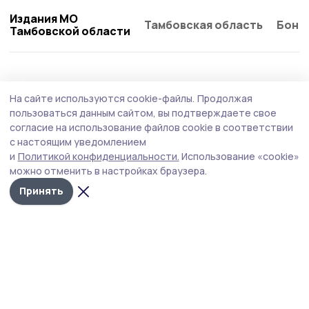
Издания МО
Тамбовская область
Бонд
Тамбовской области
Общество
Вчера, 13:25
На сайте используются cookie-файлы.
Продолжая
О мерах господдержки рассказали в Умёте
пользоваться данным сайтом, вы подтверждаете свое
участникам спецоперации
согласие на использование файлов cookie в соответствии
с настоящим уведомлением
Мероприятие прошло в здании территориального
и
Политикой конфиденциальности.
Использование «cookie»
центра занятости населения по Умётскому округу.
можно отменить в настройках браузера.
Принять