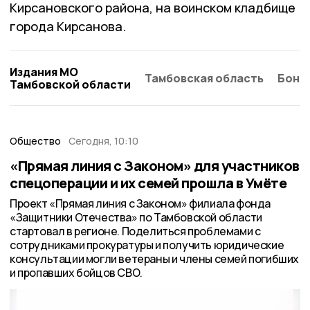
Кирсановского района, на воинском кладбище
города Кирсанова.
Издания МО
Тамбовская область
Бонд
Тамбовской области
Общество
Сегодня, 10:10
«Прямая линия с Законом» для участников
спецоперации и их семей прошла в Умёте
Проект «Прямая линия с Законом» филиала фонда
«Защитники Отечества» по Тамбовской области
стартовал в регионе. Поделиться проблемами с
сотрудниками прокуратуры и получить юридические
консультации могли ветераны и члены семей погибших
и пропавших бойцов СВО.