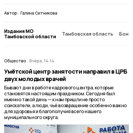
Автор:
Галина Ситникова
Издания МО
Тамбовская область
Бонд
Тамбовской области
Общество
Вчера, 14:14
Умётской центр занятости направил в ЦРБ
двух молодых врачей
Бывают дни в работе кадрового центра, которые
становятся настоящим праздником. Сегодня был
именно такой день — к нам пришли не просто
соискатели, а люди, чьё возвращение особенно важно
для здоровья и благополучия всего нашего
муниципального округа.