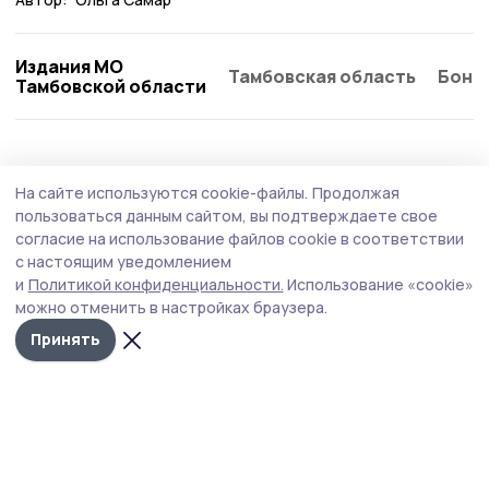
Издания МО
Тамбовская область
Бонд
Тамбовской области
Общество
Вчера, 08:59
На сайте используются cookie-файлы.
Продолжая
Социальный контракт помогает
пользоваться данным сайтом, вы подтверждаете свое
участникам спецоперации из Тамбовской
согласие на использование файлов cookie в соответствии
с настоящим уведомлением
области реализовать бизнес-идеи
и
Политикой конфиденциальности.
Использование «cookie»
В Тамбовской области участники специальной военной
можно отменить в настройках браузера.
операции и их семьи могут воспользоваться
Принять
уникальной мерой поддержки — заключить
социальный контракт на развитие собственного дела.