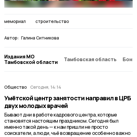
мемориал
строительство
Автор:
Галина Ситникова
Издания МО
Тамбовская область
Бонд
Тамбовской области
Общество
Сегодня, 14:14
Умётской центр занятости направил в ЦРБ
двух молодых врачей
Бывают дни в работе кадрового центра, которые
становятся настоящим праздником. Сегодня был
именно такой день — к нам пришли не просто
соискатели, а люди, чьё возвращение особенно важно