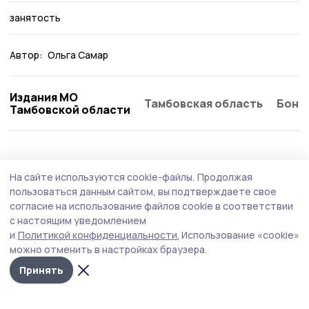
занятость
Автор:
Ольга Самар
Издания МО
Тамбовская область
Бонд
Тамбовской области
Общество
Сегодня, 08:59
На сайте используются cookie-файлы.
Продолжая
Социальный контракт помогает
пользоваться данным сайтом, вы подтверждаете свое
участникам спецоперации из Тамбовской
согласие на использование файлов cookie в соответствии
с настоящим уведомлением
области реализовать бизнес-идеи
и
Политикой конфиденциальности.
Использование «cookie»
В Тамбовской области участники специальной военной
можно отменить в настройках браузера.
операции и их семьи могут воспользоваться
Принять
уникальной мерой поддержки — заключить
социальный контракт на развитие собственного дела.