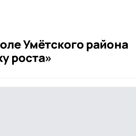
коле Умётского района
ку роста»