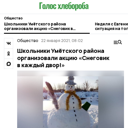
Общество
Школьники Умётского района
Неделя с Евген
организовали акцию «Снеговик в
ситуация на то
каждый двор!»
городе и приор
Общество
22 января 2021, 08:02
Школьники Умётского района
организовали акцию «Снеговик
в каждый двор!»