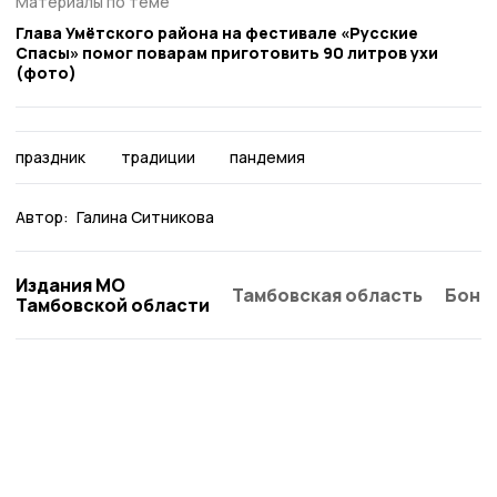
Материалы по теме
Глава Умётского района на фестивале «Русские
Спасы» помог поварам приготовить 90 литров ухи
(фото)
праздник
традиции
пандемия
Автор:
Галина Ситникова
Издания МО
Тамбовская область
Бонд
Тамбовской области