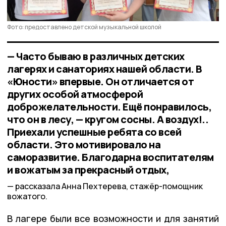
Фото: предоставлено детской музыкальной школой
— Часто бываю в различных детских
лагерях и санаториях нашей области. В
«Юности» впервые. Он отличается от
других особой атмосферой
доброжелательности. Ещё понравилось,
что он в лесу, — кругом сосны. А воздух!..
Приехали успешные ребята со всей
области. Это мотивировало на
саморазвитие. Благодарна воспитателям
и вожатым за прекрасный отдых,
рассказала Анна Пехтерева, стажёр-помощник
вожатого.
В лагере были все возможности и для занятий