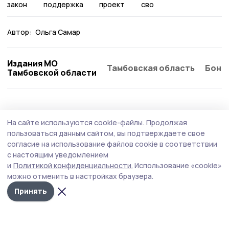
закон
поддержка
проект
сво
Автор:
Ольга Самар
Издания МО
Тамбовская область
Бонд
Тамбовской области
Общество
Вчера, 13:25
На сайте используются cookie-файлы.
Продолжая
О мерах господдержки рассказали в Умёте
пользоваться данным сайтом, вы подтверждаете свое
участникам спецоперации
согласие на использование файлов cookie в соответствии
с настоящим уведомлением
Мероприятие прошло в здании территориального
и
Политикой конфиденциальности.
Использование «cookie»
центра занятости населения по Умётскому округу.
можно отменить в настройках браузера.
Принять