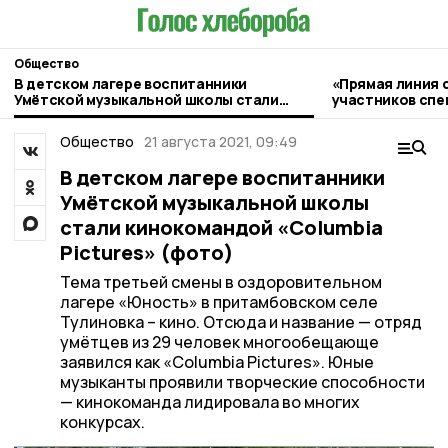
Общество
В детском лагере воспитанники
«Прямая линия 
Умётской музыкальной школы стали
участников спе
кинокомандой «Columbia Pictures»
прошла в Умёте
(фото)
Общество
21 августа 2021, 09:49
В детском лагере воспитанники
Умётской музыкальной школы
стали кинокомандой «Columbia
Pictures» (фото)
Тема третьей смены в оздоровительном
лагере «Юность» в притамбовском селе
Тулиновка – кино. Отсюда и название — отряд
умётцев из 29 человек многообещающе
заявился как «Columbia Pictures». Юные
музыканты проявили творческие способности
— кинокоманда лидировала во многих
конкурсах.