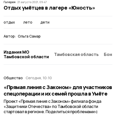
Галерея
21 августа 2021, 09:47
Отдых умётцев в лагере «Юность»
отдых
лето
дети
Автор:
Ольга Самар
Издания МО
Тамбовская область
Бонд
Тамбовской области
Общество
Сегодня, 10:10
«Прямая линия с Законом» для участников
спецоперации и их семей прошла в Умёте
Проект «Прямая линия с Законом» филиала фонда
«Защитники Отечества» по Тамбовской области
стартовал в регионе. Поделиться проблемами с