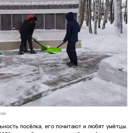
вой
ность посёлка, его почитают и любят умётцы.