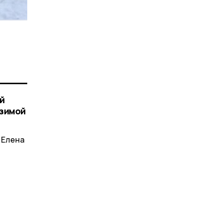
й
 зимой
 Елена