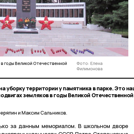
 в годы Великой Отечественной
Фото: Елена
Филимонова
на уборку территории у памятника в парке. Это на
 подвигах земляков в годы Великой Отечественной
Серяпин и Максим Сальников.
ько за данным мемориалом. В школьном дворе
радиопромышленности СССР Петра Степановича