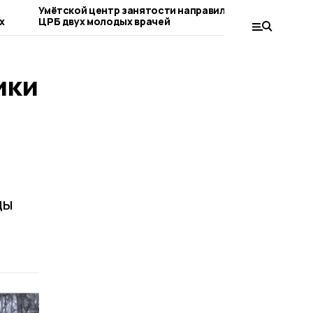
Умётской центр занятости направил в
Социальн
х
ЦРБ двух молодых врачей
участника
Тамбовско
бизнес-и
ики
ды