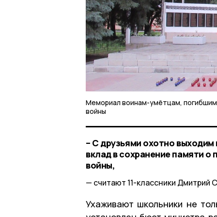
Мемориал воинам-умётцам, погибшим
войны
– С друзьями охотно выходим 
вклад в сохранение памяти о
войны,
считают 11-классники Дмитрий 
Ухаживают школьники не тол
установлен бюст министра 