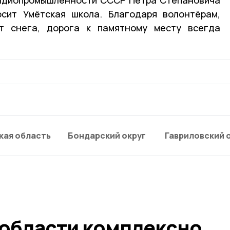
осит Умётская школа. Благодаря волонтёрам,
т снега, дорога к памятному месту всегда
кая область
Бондарский округ
Гавриловский 
 области комплексно