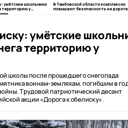
у: умётские школьники
В Тамбовской области комплексно
а территорию у
повышают безопасность на дорога
лиску: умётские школьн
нега территорию у
ой школы после прошедшего снегопада
амятника воинам-землякам, погибшим в го
войны. Трудовой патриотический десант
ийской акции «Дорога к обелиску».