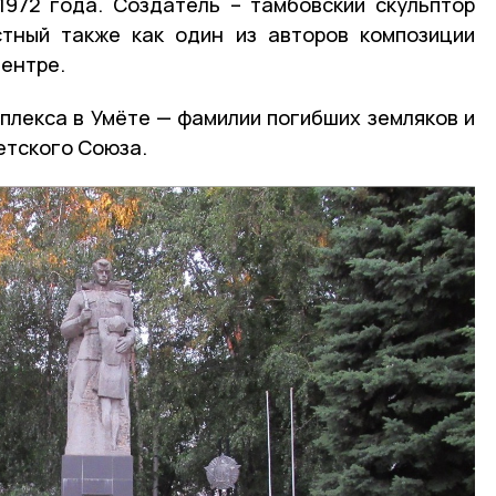
1972 года. Создатель – тамбовский скульптор
стный также как один из авторов композиции
центре.
плекса в Умёте — фамилии погибших земляков и
етского Союза.