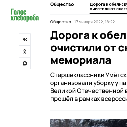
Общество
Дорога к обелиск
очистили от снег
мемориала
Общество
17 января 2022, 18:22
Дорога к обе
очистили от с
мемориала
Старшеклассники Умётск
организовали уборку у п
Великой Отечественной 
прошёл в рамках всеросс