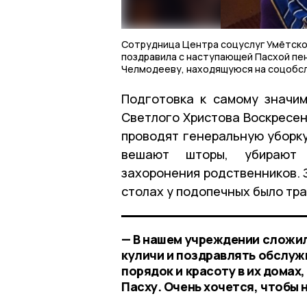
Сотрудница Центра соцуслуг Умётско
поздравила с наступающей Пасхой пе
Челмодееву, находящуюся на соцобс
Подготовка к самому значи
Светлого Христова Воскресен
проводят генеральную уборку
вешают шторы, убирают 
захоронения родственников. З
столах у подопечных было тр
— В нашем учреждении сложил
куличи и поздравлять обслужи
порядок и красоту в их домах
Пасху. Очень хочется, чтобы