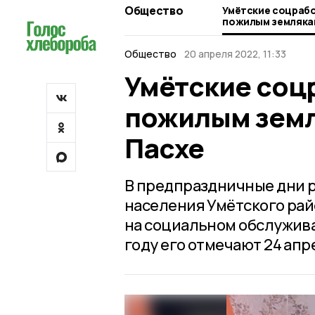
Общество
Умётские соцраб
пожилым земляка
Пасхе
Общество
20 апреля 2022, 11:33
Умётские соц
пожилым земл
Пасхе
В предпраздничные дни р
населения Умётского ра
на социальном обслужива
году его отмечают 24 апр