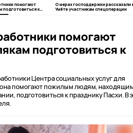
отники помогают
О мерах господдержки рассказали 
м подготовиться к
Умёте участникам спецоперации
работники помогают
якам подготовиться к
аботники Центра социальных услуг для
йона помогают пожилым людям, находящи
нии, подготовиться к празднику Пасхи. В 
еля.