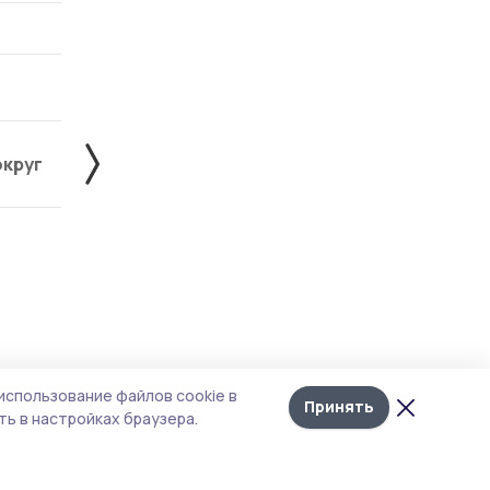
округ
Жердевский округ
Знаменский округ
Лента
10
использование файлов cookie в
новостей
Принять
ь в настройках браузера.