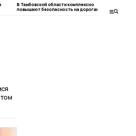
в
В Тамбовской области комплексно
Умётской 
повышают безопасность на дорогах
ЦРБ двух 
мся
этом