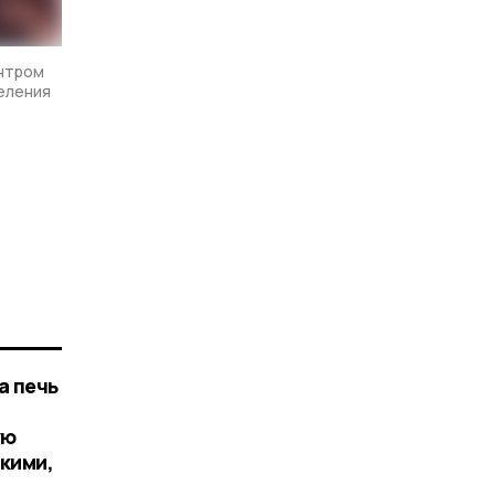
нтром
селения
а печь
ую
кими,