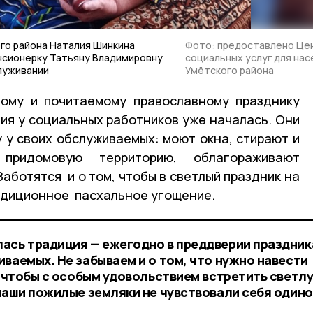
го района Наталия Шинкина
Фото: предоставлено Це
нсионерку Татьяну Владимировну
социальных услуг для на
луживании
Умётского района
мому и почитаемому православному празднику
ия у социальных работников уже началась. Они
 у своих обслуживаемых: моют окна, стирают и
придомовую территорию, облагораживают
аботятся и о том, чтобы в светлый праздник на
адиционное пасхальное угощение.
ась традиция — ежегодно в преддверии праздник
ваемых. Не забываем и о том, что нужно навести
, чтобы с особым удовольствием встретить светл
 наши пожилые земляки не чувствовали себя одино