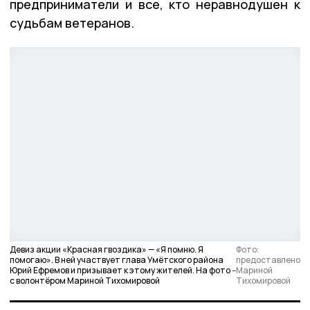
предприниматели и все, кто неравнодушен к
судьбам ветеранов.
Девиз акции «Красная гвоздика» — «Я помню. Я
Фото:
помогаю». В ней участвует глава Умётского района
предоставлено
Юрий Ефремов и призывает к этому жителей. На фото --
Мариной
с волонтёром Мариной Тихомировой
Тихомировой