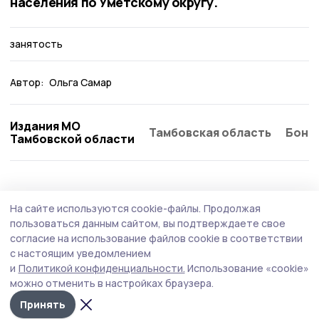
населения по Умётскому округу.
занятость
Автор:
Ольга Самар
Издания МО
Тамбовская область
Бонд
Тамбовской области
Общество
Вчера, 08:59
На сайте используются cookie-файлы.
Продолжая
Социальный контракт помогает
пользоваться данным сайтом, вы подтверждаете свое
участникам спецоперации из Тамбовской
согласие на использование файлов cookie в соответствии
с настоящим уведомлением
области реализовать бизнес-идеи
и
Политикой конфиденциальности.
Использование «cookie»
В Тамбовской области участники специальной военной
можно отменить в настройках браузера.
операции и их семьи могут воспользоваться
Принять
уникальной мерой поддержки — заключить