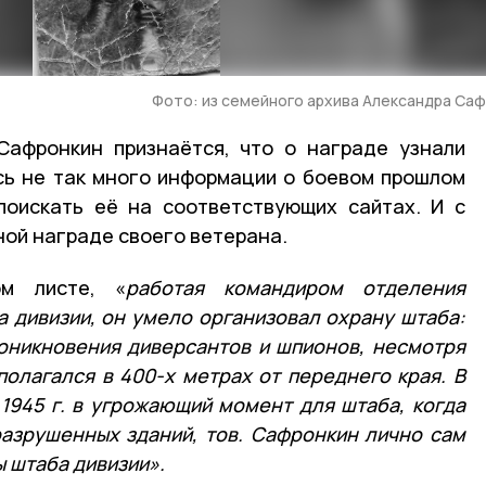
Фото: из семейного архива Александра Са
Сафронкин признаётся, что о награде узнали
сь не так много информации о боевом прошлом
поискать её на соответствующих сайтах. И с
ной награде своего ветерана.
ом листе, «
работая командиром отделения
а дивизии, он умело организовал охрану штаба:
оникновения диверсантов и шпионов, несмотря
полагался в 400-х метрах от переднего края. В
 1945 г. в угрожающий момент для штаба, когда
азрушенных зданий, тов. Сафронкин лично сам
ы штаба дивизии».