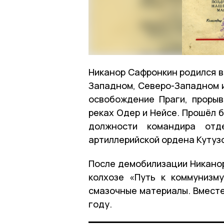
Никанор Сафронкин родился в
Западном, Северо-Западном и
освобождение Праги, проры
реках Одер и Нейсе. Прошёл б
должности командира отд
артиллерийской ордена Кутузо
После демобилизации Никанор
колхозе «Путь к коммунизм
смазочные материалы. Вместе
году.