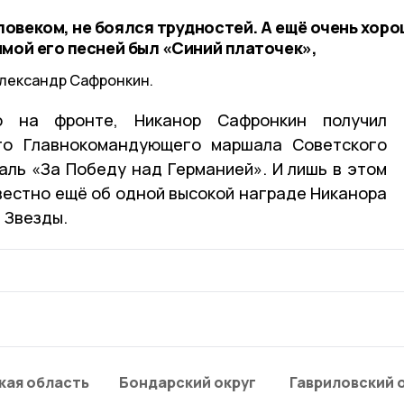
овеком, не боялся трудностей. А ещё очень хор
имой его песней был «Синий платочек»,
Александр Сафронкин.
ю на фронте, Никанор Сафронкин получил
го Главнокомандующего маршала Советского
ль «За Победу над Германией». И лишь в этом
вестно ещё об одной высокой награде Никанора
й Звезды.
кая область
Бондарский округ
Гавриловский 