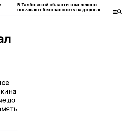
в
В Тамбовской области комплексно
Умётской 
повышают безопасность на дорогах
ЦРБ двух 
ал
ное
нкина
ые до
амять