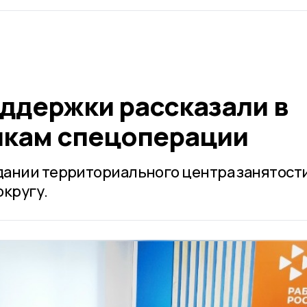
оддержки рассказали в
икам спецоперации
дании территориального центра занятост
округу.