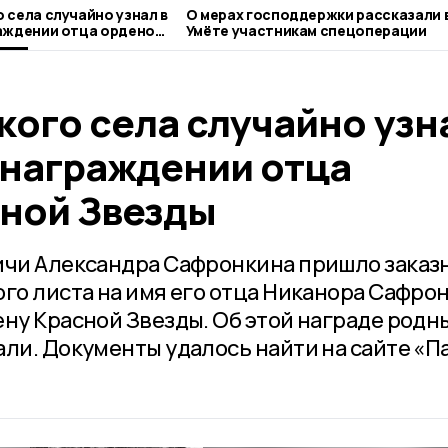
 села случайно узнал в
О мерах господдержки рассказали 
аждении отца орденом
Умёте участникам спецоперации
кого села случайно узн
 награждении отца
ной Звезды
ичи Александра Сафронкина пришло заказ
ого листа на имя его отца Никанора Сафро
ну Красной Звезды. Об этой награде родн
али. Документы удалось найти на сайте «П