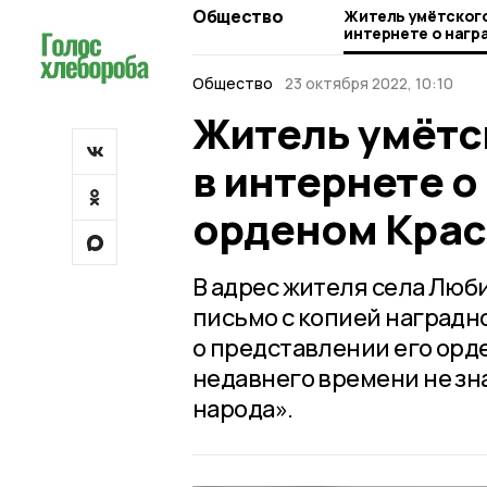
Общество
Житель умётского
интернете о нагр
Красной Звезды
Общество
23 октября 2022, 10:10
Житель умётс
в интернете о
орденом Крас
В адрес жителя села Люб
письмо с копией наградн
о представлении его орде
недавнего времени не зн
народа».