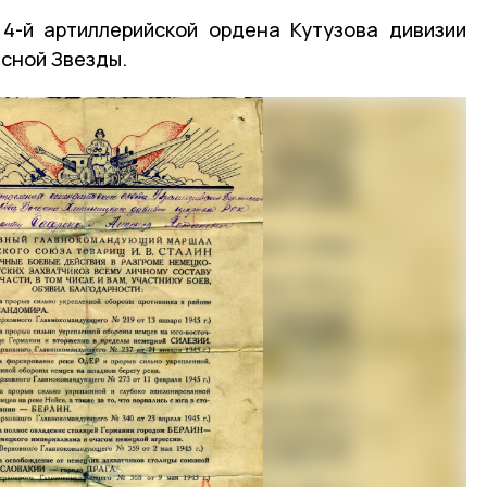
4-й артиллерийской ордена Кутузова дивизии
сной Звезды.