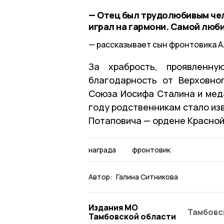
— Отец был трудолюбивым чел
играл на гармони. Самой люб
рассказывает сын фронтовика 
За храбрость, проявленну
благодарность от Верховно
Союза Иосифа Сталина и меда
году родственникам стало из
Потаповича — ордене Красно
награда
фронтовик
Автор:
Галина Ситникова
Издания МО
Тамбовс
Тамбовской области