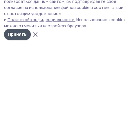
Социальный контракт помогает
пользоваться данным сайтом, вы подтверждаете свое
участникам спецоперации из Тамбовской
согласие на использование файлов cookie в соответствии
с настоящим уведомлением
области реализовать бизнес-идеи
и
Политикой конфиденциальности.
Использование «cookie»
В Тамбовской области участники специальной военной
можно отменить в настройках браузера.
операции и их семьи могут воспользоваться
Принять
уникальной мерой поддержки — заключить
социальный контракт на развитие собственного дела.