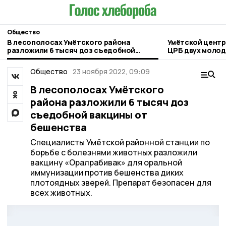
Общество
В лесополосах Умётского района
Умётской центр
разложили 6 тысяч доз съедобной
ЦРБ двух молод
вакцины от бешенства
Общество
23 ноября 2022, 09:09
В лесополосах Умётского
района разложили 6 тысяч доз
съедобной вакцины от
бешенства
Специалисты Умётской районной станции по
борьбе с болезнями животных разложили
вакцину «Оралрабивак» для оральной
иммунизации против бешенства диких
плотоядных зверей. Препарат безопасен для
всех животных.