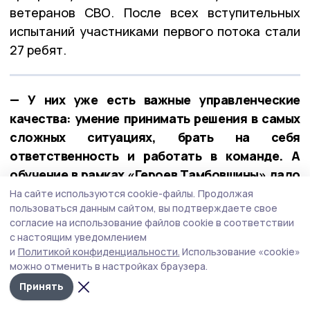
ветеранов СВО. После всех вступительных
испытаний участниками первого потока стали
27 ребят.
— У них уже есть важные управленческие
качества: умение принимать решения в самых
сложных ситуациях, брать на себя
ответственность и работать в команде. А
обучение в рамках «Героев Тамбовщины» дало
новые знания, навыки и умения, — отметил
На сайте используются cookie-файлы.
Продолжая
пользоваться данным сайтом, вы подтверждаете свое
Евгений Первышов.
согласие на использование файлов cookie в соответствии
с настоящим уведомлением
и
Политикой конфиденциальности.
Использование «cookie»
можно отменить в настройках браузера.
Принять