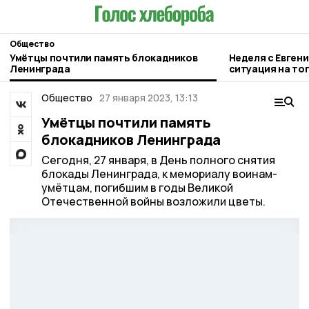
Общество
Умётцы почтили память блокадников
Неделя с Евген
Ленинграда
ситуация на то
городе и приор
Общество
27 января 2023, 13:13
Умётцы почтили память
блокадников Ленинграда
Сегодня, 27 января, в День полного снятия
блокады Ленинграда, к мемориалу воинам-
умётцам, погибшим в годы Великой
Отечественной войны возложили цветы.