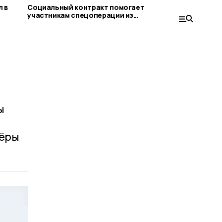
 в
Социальный контракт помогает
Владимир 
участникам спецоперации из
прозрачно
Тамбовской области реализовать
бизнес-идеи
ы
тёры