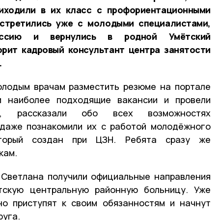
иходили в их класс с профориентационными
встретились уже с молодыми специалистами,
ессию и вернулись в родной Умётский
орит кадровый консультант центра занятости
.
олодым врачам разместить резюме на портале
и наиболее подходящие вакансии и провели
ии, рассказали обо всех возможностях
 даже познакомили их с работой молодёжного
торый создан при ЦЗН. Ребята сразу же
кам.
 Светлана получили официальные направления
тскую центральную районную больницу
. Уже
но приступят к своим обязанностям и начнут
руга.