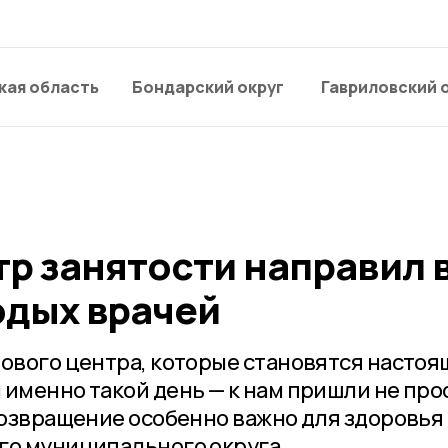
кая область
Бондарский округ
Гавриловский 
р занятости направил 
одых врачей
рового центра, которые становятся насто
 именно такой день — к нам пришли не про
возвращение особенно важно для здоровья
го муниципального округа.