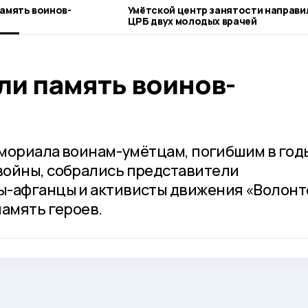
память воинов-
Умётской центр занятости направил
ЦРБ двух молодых врачей
ли память воинов-
мемориала воинам-умётцам, погибшим в год
войны, собрались представители
ы-афганцы и активисты движения «Волон
память героев.