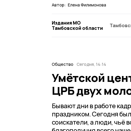
Автор:
Елена Филимонова
Издания МО
Тамбовс
Тамбовской области
Общество
Сегодня, 14:14
Умётской цент
ЦРБ двух мол
Бывают дни в работе кад
праздником. Сегодня был
соискатели, а люди, чьё 
благополучия всего наше