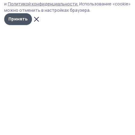
Мероприятие прошло в здании территориального
и
Политикой конфиденциальности.
Использование «cookie»
центра занятости населения по Умётскому округу.
можно отменить в настройках браузера.
Принять
Фото: архив Наталии Самохиной
В Умёте в здании территориального центра
занятости населения прошла встреча
с участниками специальной военной операции