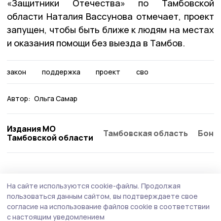
«Защитники Отечества» по Тамбовской
области Наталия Вассунова отмечает, проект
запущен, чтобы быть ближе к людям на местах
и оказания помощи без выезда в Тамбов.
закон
поддержка
проект
сво
Автор:
Ольга Самар
Издания МО
Тамбовская область
Бонд
Тамбовской области
Общество
Вчера, 13:25
На сайте используются cookie-файлы.
Продолжая
О мерах господдержки рассказали в Умёте
пользоваться данным сайтом, вы подтверждаете свое
участникам спецоперации
согласие на использование файлов cookie в соответствии
с настоящим уведомлением