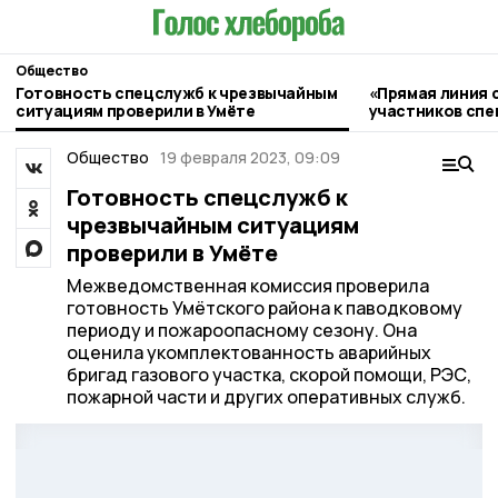
Общество
Готовность спецслужб к чрезвычайным
«Прямая линия 
ситуациям проверили в Умёте
участников спе
прошла в Умёте
Общество
19 февраля 2023, 09:09
Готовность спецслужб к
чрезвычайным ситуациям
проверили в Умёте
Межведомственная комиссия проверила
готовность Умётского района к паводковому
периоду и пожароопасному сезону. Она
оценила укомплектованность аварийных
бригад газового участка, скорой помощи, РЭС,
пожарной части и других оперативных служб.