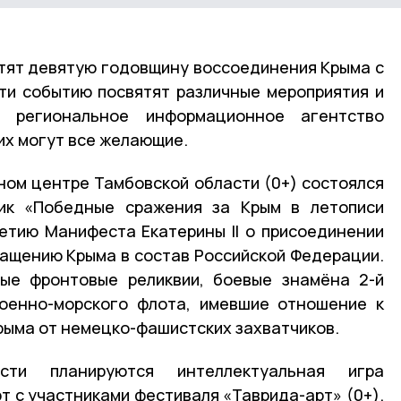
етят девятую годовщину воссоединения Крыма с
ти событию посвятят различные мероприятия и
 региональное информационное агентство
них могут все желающие.
ном центре Тамбовской области (0+) состоялся
ник «Победные сражения за Крым в летописи
летию Манифеста Екатерины II о присоединении
вращению Крыма в состав Российской Федерации.
ные фронтовые реликвии, боевые знамёна 2-й
Военно-морского флота, имевшие отношение к
ыма от немецко-фашистских захватчиков.
и планируются интеллектуальная игра
т с участниками фестиваля «Таврида-арт» (0+).