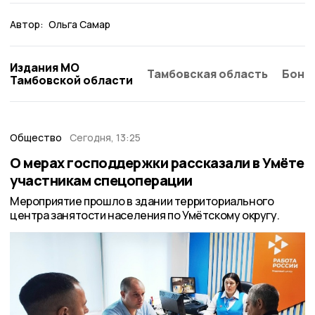
Автор:
Ольга Самар
Издания МО
Тамбовская область
Бонд
Тамбовской области
Общество
Сегодня, 13:25
О мерах господдержки рассказали в Умёте
участникам спецоперации
Мероприятие прошло в здании территориального
центра занятости населения по Умётскому округу.