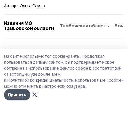
Автор:
Ольга Самар
Издания МО
Тамбовская область
Бонд
Тамбовской области
Общество
Сегодня, 09:21
На сайте используются cookie-файлы.
Продолжая
В Тамбовской области комплексно
пользоваться данным сайтом, вы подтверждаете свое
повышают безопасность на дорогах
согласие на использование файлов cookie в соответствии
с настоящим уведомлением
Главная цель — не просто латать ямы, а кардинально
и
Политикой конфиденциальности.
Использование «cookie»
повысить безопасность и комфорт передвижения для
можно отменить в настройках браузера.
жителей региона.
Принять