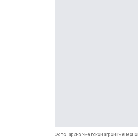
Фото: архив Умётской агроинженерно