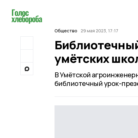
Общество
29 мая 2023, 17:17
Библиотечный
умётских шко
В Умётской агроинженер
библиотечный урок-през