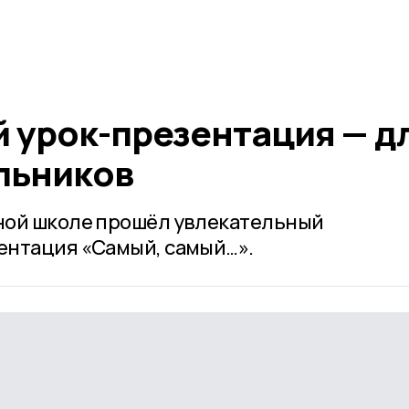
 урок-презентация — д
льников
ной школе прошёл увлекательный
ентация «Самый, самый…».