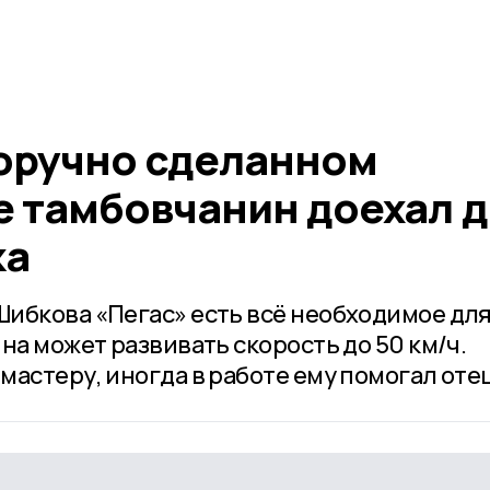
оручно сделанном
 тамбовчанин доехал д
ка
ибкова «Пегас» есть всё необходимое дл
на может развивать скорость до 50 км/ч.
астеру, иногда в работе ему помогал оте