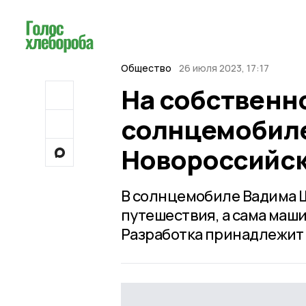
Общество
26 июля 2023, 17:17
На собственн
солнцемобиле
Новороссийс
В солнцемобиле Вадима Ш
путешествия, а сама маши
Разработка принадлежит м