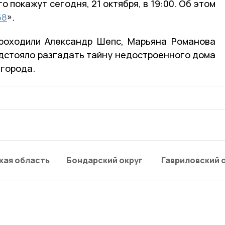
го покажут сегодня, 21 октября, в 19:00. Об этом
68
».
проходили Александр Шепс, Марьяна Романова
дстояло разгадать тайну недостроенного дома
 города.
кая область
Бондарский округ
Гавриловский 