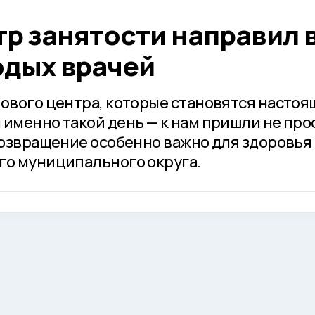
р занятости направил 
одых врачей
рового центра, которые становятся насто
 именно такой день — к нам пришли не про
возвращение особенно важно для здоровья
го муниципального округа.