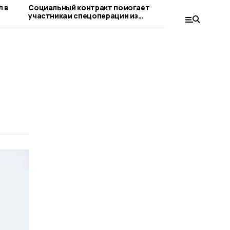
 в
Социальный контракт помогает
Владимир 
участникам спецоперации из
прозрачно
Тамбовской области реализовать
бизнес-идеи