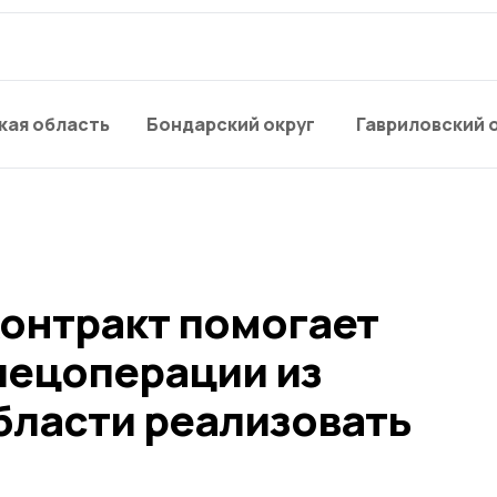
кая область
Бондарский округ
Гавриловский 
онтракт помогает
пецоперации из
бласти реализовать