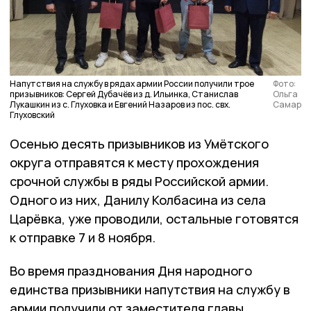
Напутствия на службу в рядах армии России получили трое
Фото:
призывников: Сергей Дубачёв из д. Ильинка, Станислав
Ольга
Лукашкин из с. Глуховка и Евгений Назаров из пос. свх.
Самар
Глуховский
Осенью десять призывников из Умётского
округа отправятся к месту прохождения
срочной службы в ряды Российской армии.
Одного из них, Данилу Колбасина из села
Царёвка, уже проводили, остальные готовятся
к отправке 7 и 8 ноября.
Во время празднования Дня народного
единства призывники напутствия на службу в
армии получили от заместителя главы