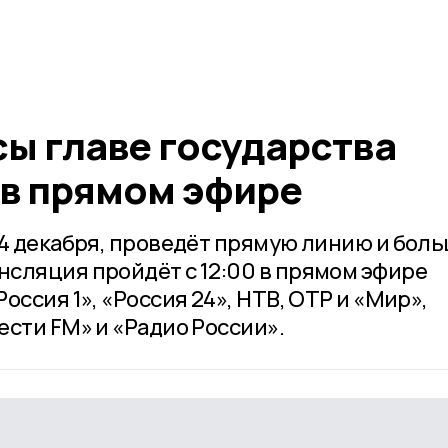
ы главе государства
 в прямом эфире
14 декабря, проведёт прямую линию и бол
сляция пройдёт с 12:00 в прямом эфире
оссия 1», «Россия 24», НТВ, ОТР и «Мир»,
ести FM» и «Радио России».