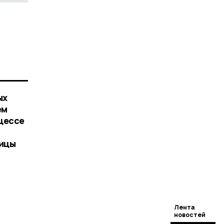
ых
ем
оцессе
тицы
Лента
новостей