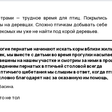
етрами — трудное время для птиц. Покрылись
ны на деревцах. Сложно птичкам добывать себе
секомых им уже не найти под корой деревьев.
огие пернатые начинают искать корм вблизи жил
к, мы вместе с детьми во время прогулки насыпа
вешены на нашем участке и смотрим за ними в пр
едением пернатых в птичьей столовой всегда
 птичьего щебетания мы слышим в ответ, когда п
словно благодарят нас за оказанную им помощь,
басина.
то не тол