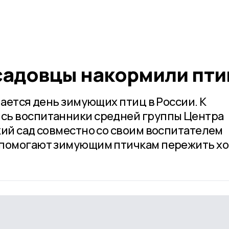
садовцы накормили пти
чается день зимующих птиц в России. К
сь воспитанники средней группы Центра
кий сад совместно со своим воспитателем
 помогают зимующим птичкам пережить х