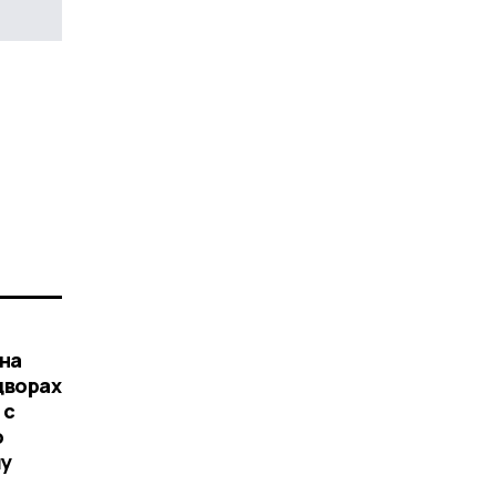
 на
дворах
 с
о
шу