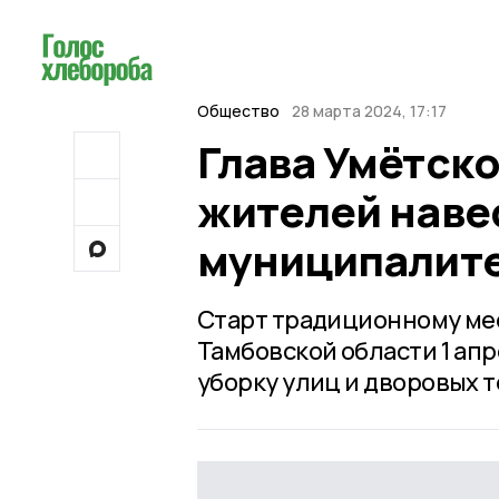
Общество
28 марта 2024, 17:17
Глава Умётско
жителей навес
муниципалит
Старт традиционному мес
Тамбовской области 1 апр
уборку улиц и дворовых 