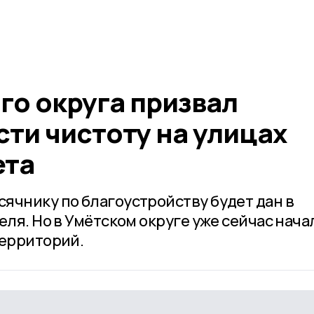
го округа призвал
ти чистоту на улицах
ета
ячнику по благоустройству будет дан в
еля. Но в Умётском округе уже сейчас нача
территорий.