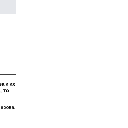
к и их
, то
верова.