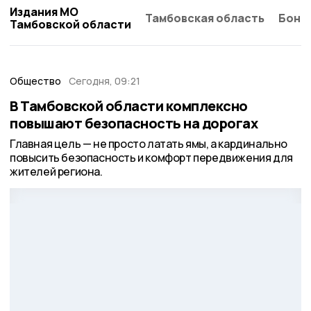
Издания МО
Тамбовская область
Бонд
Тамбовской области
Общество
Сегодня, 09:21
В Тамбовской области комплексно
повышают безопасность на дорогах
Главная цель — не просто латать ямы, а кардинально
повысить безопасность и комфорт передвижения для
жителей региона.