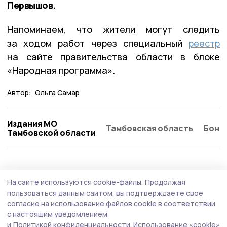
Первышов.
Напоминаем, что жители могут следить
за ходом работ через специальный
реестр
на сайте правительства области в блоке
«Народная программа».
Автор:
Ольга Самар
Издания МО
Тамбовская область
Бонд
Тамбовской области
Общество
Вчера, 14:14
На сайте используются cookie-файлы.
Продолжая
Умётской центр занятости направил в ЦРБ
пользоваться данным сайтом, вы подтверждаете свое
двух молодых врачей
согласие на использование файлов cookie в соответствии
с настоящим уведомлением
Бывают дни в работе кадрового центра, которые
и
Политикой конфиденциальности.
Использование «cookie»