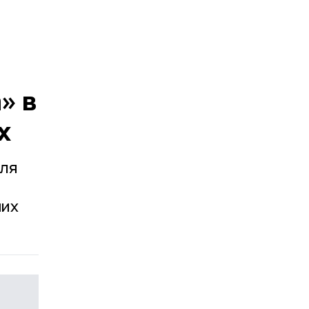
» в
х
юля
ших