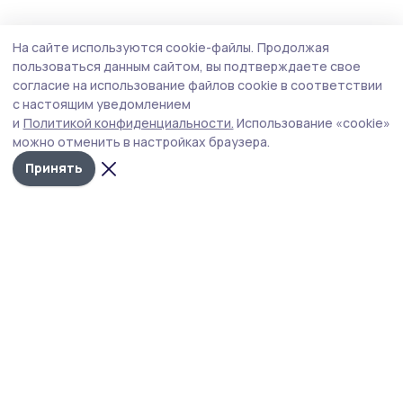
Общество
Вчера, 13:25
На сайте используются cookie-файлы.
Продолжая
О мерах господдержки рассказали в Умёте
пользоваться данным сайтом, вы подтверждаете свое
участникам спецоперации
согласие на использование файлов cookie в соответствии
с настоящим уведомлением
Мероприятие прошло в здании территориального
и
Политикой конфиденциальности.
Использование «cookie»
центра занятости населения по Умётскому округу.
можно отменить в настройках браузера.
Принять