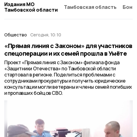
Издания МО
Тамбовская область
Бонд
Тамбовской области
Общество
Сегодня, 10:10
«Прямая линия с Законом» для участников
спецоперации и их семей прошла в Умёте
Проект «Прямая линия с Законом» филиала фонда
«Защитники Отечества» по Тамбовской области
стартовал в регионе. Поделиться проблемами с
сотрудниками прокуратуры и получить юридические
консультации могли ветераны и члены семей погибших
и пропавших бойцов СВО.