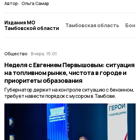
Автор:
Ольга Самар
Издания МО
Тамбовская область
Бонд
Тамбовской области
Общество
Вчера, 15:01
Неделя с Евгением Первышовым: ситуация
на топливном рынке, чистота в городе и
приоритеты образования
Губернатор держит на контроле ситуацию с бензином,
требует навести порядок с мусором в Тамбове.