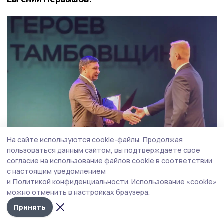
На сайте используются cookie-файлы.
Продолжая
пользоваться данным сайтом, вы подтверждаете свое
согласие на использование файлов cookie в соответствии
Фото: Вадим Панов
с настоящим уведомлением
и
Политикой конфиденциальности.
Использование «cookie»
По его словам выпускники программы готовы
можно отменить в настройках браузера.
продолжить служить Родине в новом качестве.
Принять
Уже сейчас 9 выпускников трудоустроены, 2
избраны депутатами. И назначения будут