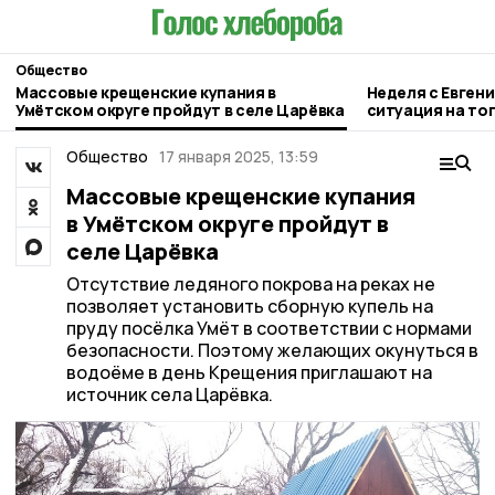
Общество
Массовые крещенские купания в
Неделя с Евген
Умётском округе пройдут в селе Царёвка
ситуация на то
городе и приор
Общество
17 января 2025, 13:59
Массовые крещенские купания
в Умётском округе пройдут в
селе Царёвка
Отсутствие ледяного покрова на реках не
позволяет установить сборную купель на
пруду посёлка Умёт в соответствии с нормами
безопасности. Поэтому желающих окунуться в
водоёме в день Крещения приглашают на
источник села Царёвка.