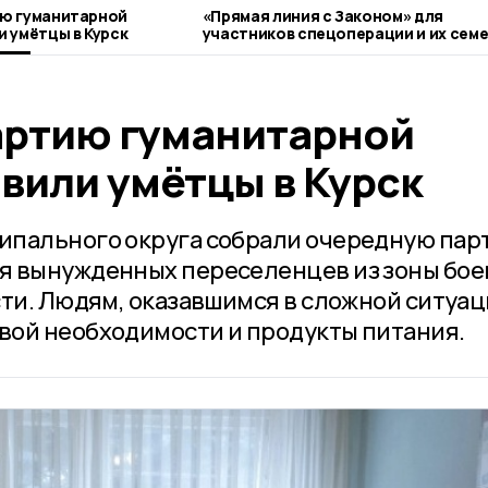
ю гуманитарной
«Прямая линия с Законом» для
 умётцы в Курск
участников спецоперации и их сем
прошла в Умёте
ртию гуманитарной
вили умётцы в Курск
ипального округа собрали очередную пар
я вынужденных переселенцев из зоны бое
сти. Людям, оказавшимся в сложной ситуац
вой необходимости и продукты питания.