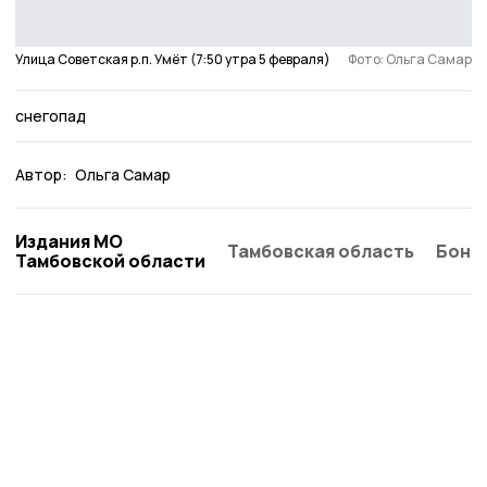
Улица Советская р.п. Умёт (7:50 утра 5 февраля)
Фото: Ольга Самар
снегопад
Автор:
Ольга Самар
Издания МО
Тамбовская область
Бонд
Тамбовской области