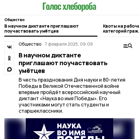
Общество
В научном диктанте приглашают
Квоты на рабоч
поучаствовать умётцев
категорий граж
ЦЗН
Общество
7 февраля 2025, 09:09
В научном диктанте
приглашают поучаствовать
умётцев
В честь празднования Дня науки и 80-летия
Победы в Великой Отечественной войне
впервые пройдёт всероссийский научный
диктант «Наука во имя Победы». Его
участниками могут стать студенты и
старшеклассники.