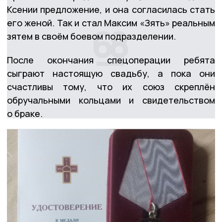
Ксении предложение, и она согласилась стать
его женой. Так и стал Максим «Зять» реальным
зятем в своём боевом подразделении.
После окончания спецоперации ребята
сыграют настоящую свадьбу, а пока они
счастливы тому, что их союз скреплён
обручальными кольцами и свидетельством
о браке.
Максим рассказал, что они обязательно
обвенчаются в храме. Помощь Господа
сопровождает его по жизни. Самой главной
военной наградой он считает медаль
«За други своя» от общероссийского
общественного движения «Россия
православная», которую ему вручили в начале