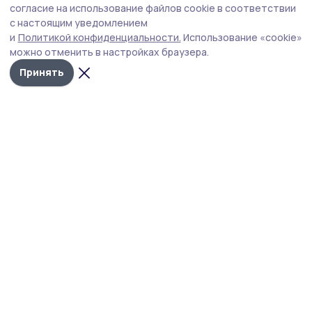
участникам спецоперации из Тамбовской
согласие на использование файлов cookie в соответствии
с настоящим уведомлением
области реализовать бизнес-идеи
и
Политикой конфиденциальности.
Использование «cookie»
В Тамбовской области участники специальной военной
можно отменить в настройках браузера.
операции и их семьи могут воспользоваться
Принять
уникальной мерой поддержки — заключить
социальный контракт на развитие собственного дела.
Фото: министерство социальной защиты и семейной политики